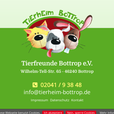
Tierfreunde Bottrop e.V.
Wilhelm-Tell-Str. 65 - 46240 Bottrop
02041 / 9 38 48
info@tierheim-bottrop.de
Impressum
Datenschutz
Kontakt
ese Webseite benutzt Cookies.
Ich akzeptiere
Nein, sperre Cookies
Mehr Info